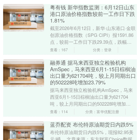
2026年上半年....
粤有钱 新华指数监测：6月12日山东
港口原油价格指数较前一工作日下跌
1.81%
截至2026年6月12日，新华·山东港口·金联
创原油价格指数（SPG CIPI）报1591.86
点，较前一工作日下跌29.39点，跌幅
1.81%；山东港口进口原....
查看：167
分类：登录
融券通 据马来西亚独立检验机构
AmSpec，马来西亚6月1-15日棕榈油
出口量为621704吨，较上月同期出口
的502228吨增加23.79%
据马来西亚独立检验机构AmSpec，马来
西亚6月1-15日棕榈油出口量为621704
吨，较上月同期出口的502228吨增加
23.79%。....
查看：114
分类：富华优配注册
蓝乔配资 布伦特原油期货日内跌5%
布伦特原油期货日内跌5%，现报82.95美
元/桶。 文章来源：东方财富Choice数据