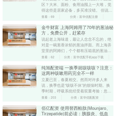
区？大米、面粉、食用油囤上一大堆，觉
得这些是居家必备，多买准没错。 但说实
话，米面油占地方、囤多了还容易受潮生
查看：69
分类：富华优配注册
虫，而且天天吃....
金牛财富 上海阿姆用了70年的葱油秘
方，免费公开，赶紧存
说起老上海味道，最让人念念不忘的，绝
对是一碗葱香浓郁的葱油拌面。而上海弄
堂里的阿姆们，个个都有压箱底的葱油秘
方。今天分享的这款，是上海一位阿姆传
查看：62
分类：富华优配手机app下载
了70年的老方子....
纯旭配资端 一换季就咳咳咳？注意：
这两种咳嗽用药完全不一样
立夏已至，春夏相交。然而对许多人来
说，换季也是“咳咳不休”的烦恼时期。换
季时期，呼吸系统经受着双重考验：忽冷
忽热的气温削弱了人体防线，而活跃的花
查看：203
分类：富华优配配资
粉、尘螨则直接挑....
佰亿配资 使用替西帕肽(Mounjaro、
Tirzepatide)前必读：胰腺炎、低血