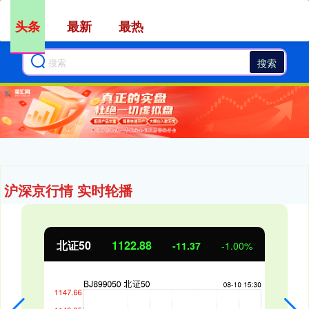
头条
最新
最热
搜索
沪深京行情 实时轮播
北证50
1122.88
-11.37
-1.00%