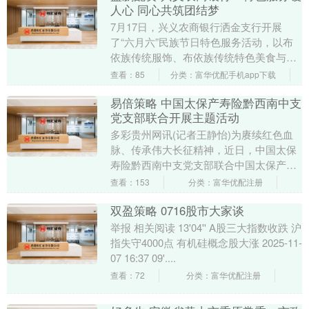
人心 同心共筑团结梦
7月17日，兴义农商银行洒金支行开展
了“六月六”民族节日特色服务活动，以布
依族传统服饰、布依族传统特色美食与金
融知识科普相结合的方式，为辖区群众送
查看：85
分类：富华优配手机app下载
上了一场具有特....
易倍策略 中国太保产寿险黔西南中支
党支部联合开展主题活动
多彩贵州网讯(记者王静怡)为赓续红色血
脉、传承伟大长征精神，近日，中国太保
寿险黔西南中支党支部联合中国太保产险
黔西南中支党支部、黔西南义龙浦发村镇
查看：153
分类：富华优配注册
银行党支部，共....
双盈策略 0716股市大家谈
举报 相关阅读 13'04'' A股三大指数收跌 沪
指失守4000点 有机硅概念股大涨 2025-11-
07 16:37 09'....
查看：72
分类：富华优配注册