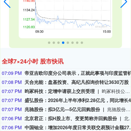
全球7×24小时 股市快讯
07:09 PM
07:08 PM
07:07 PM
昀冢科技：定增申请获上交所受理
昀冢科技公告，公司于2026年8月10日收到上海证券交易所出具的《关于受理苏州昀冢电子科技股份有限公司科创板上市公司发行证券申请的通知》，上交所认为公司报送的申请文件齐备，符合法定形式，决定予以受理并依法进行审核。公司本次向特定对象发行A股股票事项尚需通过上交所审核，并获得中国证监会作出同意注册的决定后方可实施。
07:07 PM
07:07 PM
兆驰股份：拟3亿元—5亿元回购股份
兆驰股份(002429)8月10日公告，公司拟以3亿元—5亿元回购股份，用于维护公司价值及股东权益（出售）。回购价格不超过13.99元/股。
07:06 PM
北京君正：拟H股上市、变更简称并回购股份
北京君正公告称，公司第六届董事会第十三次会议审议通过多项议案。同意H股全球发售及在港交所主板上市相关安排；拟修订公司章程及配套制度；因2024年限制性股票激励计划归属完成，总股本增加，修订公司章程并变更
07:06 PM