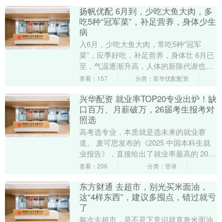
扬帆优配 6月到，少吃大鱼大肉，多
吃5种“冠军菜”，补足营养，身体少生
病
入6月，少吃大鱼大肉，常吃5种“冠军
菜”，应季好吃，补足营养，身体壮 6月已
至，气温逐渐升高，人体的新陈代谢也随
之加快，此时在饮食方面需要做出相应的
查看：157
分类：富华优配配资
调整。很多人....
兴华配资 就业率TOP20专业出炉！缺
口百万、月薪破万，26届考生报考对
照选
高考选专业，本质就是选未来的就业赛
道。 麦可思发布的《2025 中国本科生就
业报告》，直接给出了就业率最高的 20
个本科专业，工科强势霸榜，硬科技、新
查看：206
分类：登录
能源、芯....
东方财通 去超市，别光买米面油，
这“4样东西”，建议多囤点，错过就亏
了
每次去超市，是不是下意识就直奔米面油