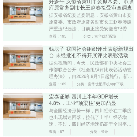
好多牛 安徽省黄山市委原常委、市政
府原常务副市长王赵春接受审查调查
据安徽省纪委监委消息，安徽省黄山市委
原常委、市政府原常务副市长王赵春涉嫌
严重违纪违法，目前正接受安徽省纪委监
委纪律审查和监察调查。 举报 第一财经广
查看：195
分类：富华优配配资
告合作，请点....
钱坛子 我国社会组织评比表彰新规出
台 未经批准不得开展评比表彰活动
据央视新闻，今天，民政部和中央社会工
作部联合公开《社会组织评比表彰活动管
理办法》，自2026年8月1日起施行。新规
明确，社会组织开展评比表彰活动，须经
查看：169
分类：富华优配手机app下载
批准并实施....
宏泰证券 四川上半年GDP增长
4.8%，工业“顶梁柱”更加凸显
与全国经济形势一样，四川经济在二季度
也出现增速回落，拉低了上半年经济增
速，不过，四川经济增速仍高于全国平均
水平。 7月16日，四川省统计局发布，
查看：87
分类：登录