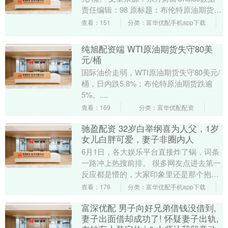
责任编辑：98 原标题：布伦特原油期货日
内跌5%，现报82.95美元/桶....
查看：151
分类：富华优配手机app下载
纯旭配资端 WTI原油期货失守80美
元/桶
国际油价走弱，WTI原油期货失守80美元/
桶，日内跌5.8%；布伦特原油期货跌逾
5%。....
查看：169
分类：富华优配配资
驰盈配资 32岁白举纲喜为人父，1岁
女儿白胖可爱，妻子非圈内人
6月1日，各大娱乐平台直接炸了锅，词条
一路冲上热搜前排。 很多网友点进去第一
反应都是懵的，大家印象里还是那个抱着
吉他唱摇滚的快乐男声少年，怎么悄无声
查看：176
分类：富华优配手机app下载
息就当爸爸了....
富深优配 男子向好兄弟借钱没借到,
妻子出面借却成功了! 怀疑妻子出轨,