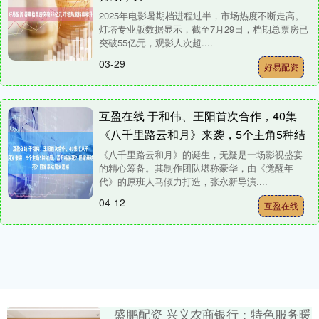
2025年电影暑期档进程过半，市场热度不断走高。
灯塔专业版数据显示，截至7月29日，档期总票房已
突破55亿元，观影人次超....
03-29
好易配资
互盈在线 于和伟、王阳首次合作，40集
《八千里路云和月》来袭，5个主角5种结
局，孟万福惨死？田家泰结局太遗憾
《八千里路云和月》的诞生，无疑是一场影视盛宴
的精心筹备。其制作团队堪称豪华，由《觉醒年
代》的原班人马倾力打造，张永新导演....
04-12
互盈在线
盛鹏配资 兴义农商银行：特色服务暖