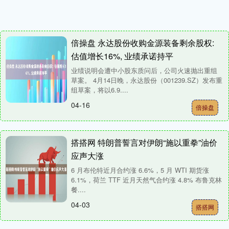
倍操盘 永达股份收购金源装备剩余股权:
估值增长16%, 业绩承诺持平
业绩说明会遭中小股东质问后，公司火速抛出重组
草案。 4月14日晚，永达股份（001239.SZ）发布重
组草案，将以6.9....
04-16
倍操盘
搭搭网 特朗普誓言对伊朗“施以重拳”油价
应声大涨
6 月布伦特近月合约涨 6.6%，5 月 WTI 期货涨
6.1%，荷兰 TTF 近月天然气合约涨 4.8% 布鲁克林
餐....
04-03
搭搭网