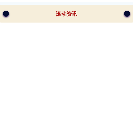
滚动资讯
纯旭配资端 一换季就咳咳咳？注意：这两种咳嗽用药完全不
一样
富华优配配资
06-17
立夏已至，春夏相交。然而对许多人来说，换季也是“咳咳不休”的烦
恼时期。换季时期，呼吸系统经受着双重考验：忽冷忽热的气温削
盈配资 如果民调结果成真，日本大选后日股或将“长期下跌”
富华优配注册
05-10
来
源
：
华
尔
街
见
根
据
多
家
日
本
当
地
民
调
，
在
本
周
末
的
参
议
院
选
举
，
日
本
首
相
石
破
茂
领
导
的
执
政
联
盟
可
能
失
去
多
数
席
位
。
去
年
闻
中
10月
日
赢
配
资
爱
这
爱
这
城
|第
21届
中
国
长
春
电
影
节
主
视
觉
主
报
正
式
发
光
影
海
布
富华优配配资
08-09
由
中
央
广
播
电
视
和
吉
林
省
人
民
政
府
共
同
主
办
、
长
春
市
人
民
政
府
承
的
第
21届
中
国
长
春
电
影
节
将
于
2026年
8月
23日
至
28日