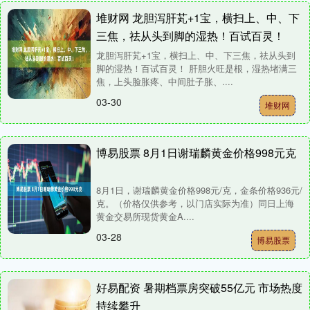
堆财网 龙胆泻肝芄+1宝，横扫上、中、下
三焦，祛从头到脚的湿热！百试百灵！
龙胆泻肝芄+1宝，横扫上、中、下三焦，祛从头到
脚的湿热！百试百灵！ 肝胆火旺是根，湿热堵满三
焦，上头脸胀疼、中间肚子胀、....
03-30
堆财网
博易股票 8月1日谢瑞麟黄金价格998元克
8月1日，谢瑞麟黄金价格998元/克，金条价格936元/
克。（价格仅供参考，以门店实际为准）同日上海
黄金交易所现货黄金A....
03-28
博易股票
好易配资 暑期档票房突破55亿元 市场热度
持续攀升