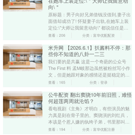
在她车上装定位:\＂大师让我留意动
向\＂
原标题：男子向好兄弟借钱没借到,妻子出
面借却成功了! 怀疑妻子出轨,在她车上装
定位:\"大师让我留意动向\" 都说信任是婚
姻的基石 可真要弄丢了 日子过得一地
查看：206
分类：富华优配配资
鸡....
米升网 【2026.6.1】扒酱料不停：那
些你不知道的八卦一二三
我们要的是共赢 这是一个奇葩的公众号
The First 料 孟M岐那边虽然被粉丝写小作
文，但是她跟对象的感情还是挺稳定的，
没因为粉丝的反对而分手 The Se....
查看：165
分类：登录
公牛配资 翻出窦骁10年前旧照，难怪
何超莲两周就沦馅？
看电视剧《主角》才明白，有些演员的魅
力真是刻在骨子里的。窦骁演的刘红兵，
本该是个惹人嫌的纨绔子弟，书里那叫一
个渣，最后落得家破人亡、截肢凄惨的下
查看：194
分类：富华优配注册
场。导演笔下留情....