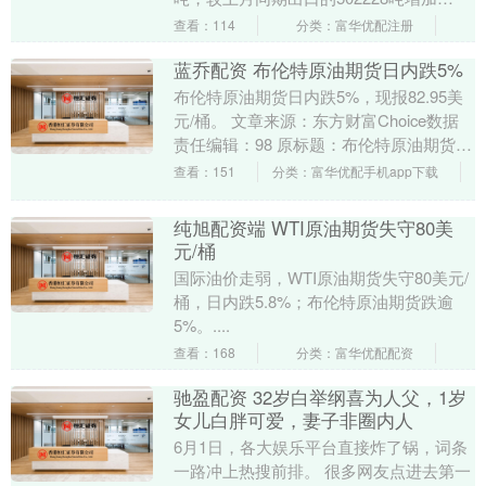
23.79%。....
查看：114
分类：富华优配注册
蓝乔配资 布伦特原油期货日内跌5%
布伦特原油期货日内跌5%，现报82.95美
元/桶。 文章来源：东方财富Choice数据
责任编辑：98 原标题：布伦特原油期货日
内跌5%，现报82.95美元/桶....
查看：151
分类：富华优配手机app下载
纯旭配资端 WTI原油期货失守80美
元/桶
国际油价走弱，WTI原油期货失守80美元/
桶，日内跌5.8%；布伦特原油期货跌逾
5%。....
查看：168
分类：富华优配配资
驰盈配资 32岁白举纲喜为人父，1岁
女儿白胖可爱，妻子非圈内人
6月1日，各大娱乐平台直接炸了锅，词条
一路冲上热搜前排。 很多网友点进去第一