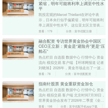
紧缩，明年可能将利率上调至中性水
平
凯投宏观的Marcel Thieliant在评论中表
示，日本央行似乎偏紧缩，明年可能将利
率上调至中性水平。这位亚太区主管表
示：“随附的展望报告偏紧缩，我们坚持
查看：179
分类：富华优配注册
我....
融合配资 专访世界黄金协会中国区
CEO王立新：黄金是“避险舟”更是“压
舱石”
热点栏目 自选股 数据中心 行情中心 资金
流向 模拟交易 客户端 【环球网报道 记者
刘晓旭】2026年，黄金市场走出了一波令
全球投资者瞠目的“史诗级”行情。国....
查看：78
分类：富华优配配资
指南针股票 黄金重获资金加仓
热点栏目 自选股 数据中心 行情中心 资金
流向 模拟交易 客户端 北京时间7月30日，
世界黄金协会发布了2026年二季度《全球
黄金需求趋势报告》（以下简称“报告....
查看：198
分类：富华优配手机app下载