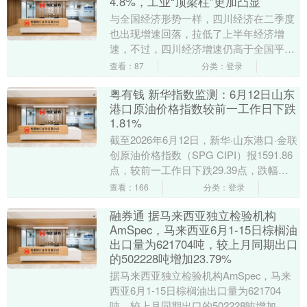
4.8%，工业“顶梁柱”更加凸显
与全国经济形势一样，四川经济在二季度
也出现增速回落，拉低了上半年经济增
速，不过，四川经济增速仍高于全国平均
水平。 7月16日，四川省统计局发布，
查看：87
分类：登录
2026年上半年....
粤有钱 新华指数监测：6月12日山东
港口原油价格指数较前一工作日下跌
1.81%
截至2026年6月12日，新华·山东港口·金联
创原油价格指数（SPG CIPI）报1591.86
点，较前一工作日下跌29.39点，跌幅
1.81%；山东港口进口原....
查看：166
分类：登录
融券通 据马来西亚独立检验机构
AmSpec，马来西亚6月1-15日棕榈油
出口量为621704吨，较上月同期出口
的502228吨增加23.79%
据马来西亚独立检验机构AmSpec，马来
西亚6月1-15日棕榈油出口量为621704
吨，较上月同期出口的502228吨增加