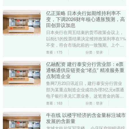
亿正策略 日本央行如期维持利率不
变，下调2026财年核心通胀预测，高
田创异议加息
日本央行在周五结束的货币政策会议上，
以8比1的投票结果决定维持政策利率在1%
不变，符合市场此前的一致预期。上个
月，日本央行刚刚将基准利率上调至1995
查看：175
分类：登录
年以来的最....
亿融配资 建行泰安分行营业部：e票
通畅通供应链资金“堵点” 精准服务重
点制造企业
鲁网7月23日讯近日，建行泰安分行营业
部为某重点制造企业成功办理3亿元e票通
电子银行承兑汇票业务。这笔资金的落
地，支撑了该企业上游原材料采购和上下
查看：163
分类：登录
游产业链的正常....
牛在线 以楼宇经济的含金量标注城市
发展的含新量
龙城大街片区写字楼。 小店区空间经济综