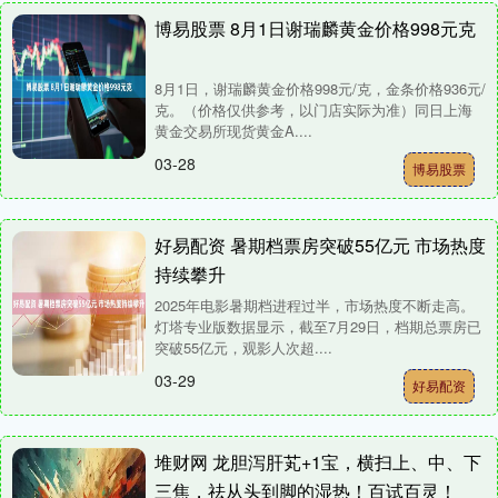
博易股票 8月1日谢瑞麟黄金价格998元克
8月1日，谢瑞麟黄金价格998元/克，金条价格936元/
克。（价格仅供参考，以门店实际为准）同日上海
黄金交易所现货黄金A....
03-28
博易股票
好易配资 暑期档票房突破55亿元 市场热度
持续攀升
2025年电影暑期档进程过半，市场热度不断走高。
灯塔专业版数据显示，截至7月29日，档期总票房已
突破55亿元，观影人次超....
03-29
好易配资
堆财网 龙胆泻肝芄+1宝，横扫上、中、下
三焦，祛从头到脚的湿热！百试百灵！