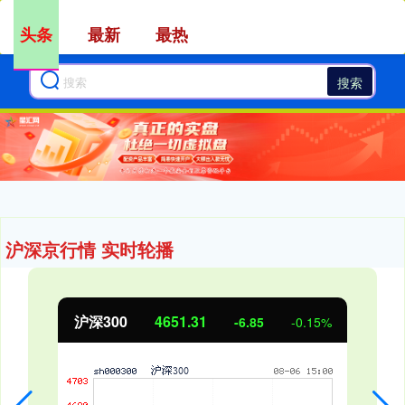
头条
最新
最热
搜索
沪深京行情 实时轮播
北证50
1122.88
3.42
0.30%