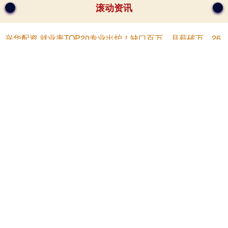
滚动资讯
T
P20
2
率
届
选
登录
06-24
高
考
选
专
业
，
本
是
选
未
来
的
就
业
赛
道
。
麦
可
思
发
布
的
《
2025 中
本
科
生
就
业
报
告
》
，
直
接
给
出
了
就
业
率
最
高
的
20 个
质
就
国
本
富
深
优
配
男
子
兄
弟
借
钱
没
借
到
,妻
子
出
面
借
却
成
功
了
! 怀
妻
子
出
轨
,在
她
车
上
装
定
位
:\＂
大
师
让
我
留
意
动
向
向
好
疑
\＂
富华优配配资
07-02
原
标
题
：
男
子
向
弟
借
钱
没
借
到
,妻
子
出
面
借
却
成
功
了
! 怀
疑
妻
子
出
,在
她
车
上
装
定
位
:\"大
师
让
我
留
意
动
向
\" 都
说
信
任
好
兄
轨
是
永
崋
证
券
明
星
经
理
任
相
栋
“告
别
”兴
证
全
球
，
公
募
平
台
化
型
提
基
金
转
速
富华优配配资
06-09
炒
股
就
看
金
麒
麟
师
研
报
，
权
威
，
专
业
，
及
时
，
全
面
，
助
您
挖
掘
潜
主
题
机
会
！
界
面
新
闻
记
者
| 韩
理
又
有
一
位
明
星
基
金
经
理
分
析
力
离