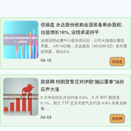
倍操盘 永达股份收购金源装备剩余股权:
估值增长16%, 业绩承诺持平
业绩说明会遭中小股东质问后，公司火速抛出重组
草案。 4月14日晚，永达股份（001239.SZ）发布重
组草案，将以6.9....
04-16
倍操盘
搭搭网 特朗普誓言对伊朗“施以重拳”油价
应声大涨
6 月布伦特近月合约涨 6.6%，5 月 WTI 期货涨
6.1%，荷兰 TTF 近月天然气合约涨 4.8% 布鲁克林
餐....
04-03
搭搭网