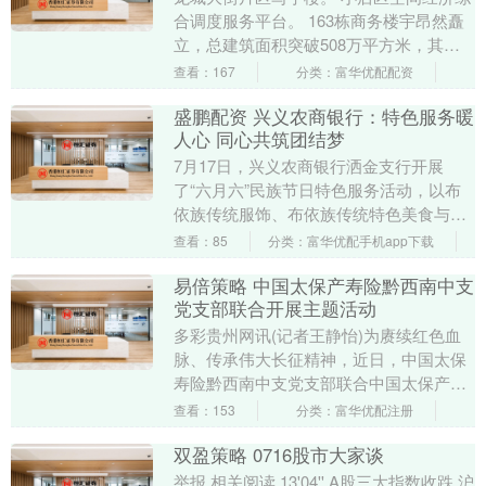
合调度服务平台。 163栋商务楼宇昂然矗
立，总建筑面积突破508万平方米，其中
纳税超千万元的楼宇达37栋、纳税超亿元
查看：167
分类：富华优配配资
的楼宇....
盛鹏配资 兴义农商银行：特色服务暖
人心 同心共筑团结梦
7月17日，兴义农商银行洒金支行开展
了“六月六”民族节日特色服务活动，以布
依族传统服饰、布依族传统特色美食与金
融知识科普相结合的方式，为辖区群众送
查看：85
分类：富华优配手机app下载
上了一场具有特....
易倍策略 中国太保产寿险黔西南中支
党支部联合开展主题活动
多彩贵州网讯(记者王静怡)为赓续红色血
脉、传承伟大长征精神，近日，中国太保
寿险黔西南中支党支部联合中国太保产险
黔西南中支党支部、黔西南义龙浦发村镇
查看：153
分类：富华优配注册
银行党支部，共....
双盈策略 0716股市大家谈
举报 相关阅读 13'04'' A股三大指数收跌 沪