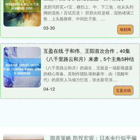
龙胆泻肝芄+1宝，横扫上、中、下三焦，祛从头到
脚的湿热！百试百灵！ 肝胆火旺是根，湿热堵满三
焦，上头脸胀疼、中间肚子胀、....
03-30
堆财网
互盈在线 于和伟、王阳首次合作，40集
《八千里路云和月》来袭，5个主角5种结
局，孟万福惨死？田家泰结局太遗憾
《八千里路云和月》的诞生，无疑是一场影视盛宴
的精心筹备。其制作团队堪称豪华，由《觉醒年
代》的原班人马倾力打造，张永新导演....
04-12
互盈在线
闻喜策略 凯投宏观：日本央行似乎偏