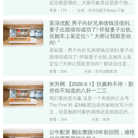
反应都是懵的，大家印象里还是那个抱着
吉他唱摇滚的快乐男声少年，怎么悄无声
查看：176
分类：富华优配手机app下载
息就当爸爸了....
富深优配 男子向好兄弟借钱没借到,
妻子出面借却成功了! 怀疑妻子出轨,
在她车上装定位:\＂大师让我留意动
向\＂
原标题：男子向好兄弟借钱没借到,妻子出
面借却成功了! 怀疑妻子出轨,在她车上装
定位:\"大师让我留意动向\" 都说信任是婚
姻的基石 可真要弄丢了 日子过得一地
查看：206
分类：富华优配配资
鸡....
米升网 【2026.6.1】扒酱料不停：那
些你不知道的八卦一二三
我们要的是共赢 这是一个奇葩的公众号
The First 料 孟M岐那边虽然被粉丝写小作
文，但是她跟对象的感情还是挺稳定的，
没因为粉丝的反对而分手 The Se....
查看：164
分类：登录
公牛配资 翻出窦骁10年前旧照，难怪