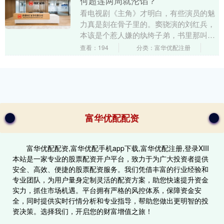
何超莲两周就沦馅？
看电视剧《主角》才明白，有些演员的魅
力真是刻在骨子里的。窦骁演的刘红兵，
本该是个惹人嫌的纨绔子弟，书里那叫一
个渣，最后落得家破人亡、截肢凄惨的下
查看：194
分类：富华优配注册
场。导演笔下留情....
富华优配配资
富华优配配资,富华优配手机app下载,富华优配注册,登录XIII‌
本站是一家专业的股票配资开户平台，致力于为广大投资者提供
安全、高效、便捷的股票配资服务。我们凭借丰富的行业经验和
专业团队，为用户量身定制灵活的配资方案，助您快速提升资金
实力，抓住市场机遇。平台拥有严格的风控体系，保障资金安
全，同时提供实时行情分析和专业指导，帮助您做出更明智的投
资决策。选择我们，开启您的财富增值之旅！