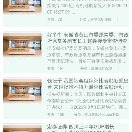
指失守4000点 有机硅概念股大涨 2025-11-
07 16:37 09'....
查看：72
分类：富华优配注册
好多牛 安徽省黄山市委原常委、市政
府原常务副市长王赵春接受审查调查
据安徽省纪委监委消息，安徽省黄山市委
原常委、市政府原常务副市长王赵春涉嫌
严重违纪违法，目前正接受安徽省纪委监
委纪律审查和监察调查。 举报 第一财经广
查看：194
分类：富华优配配资
告合作，请点....
钱坛子 我国社会组织评比表彰新规出
台 未经批准不得开展评比表彰活动
据央视新闻，今天，民政部和中央社会工
作部联合公开《社会组织评比表彰活动管
理办法》，自2026年8月1日起施行。新规
明确，社会组织开展评比表彰活动，须经
查看：168
分类：富华优配手机app下载
批准并实施....
宏泰证券 四川上半年GDP增长